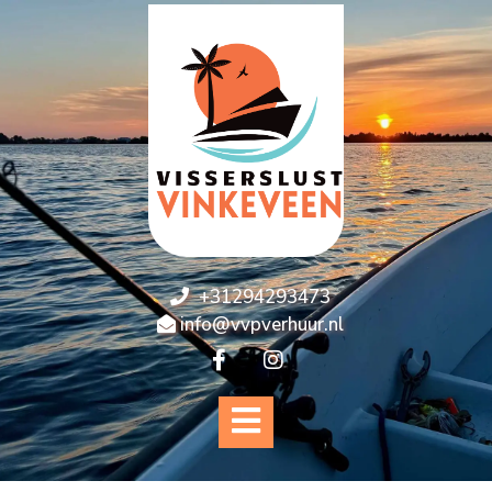
+31294293473
info@vvpverhuur.nl