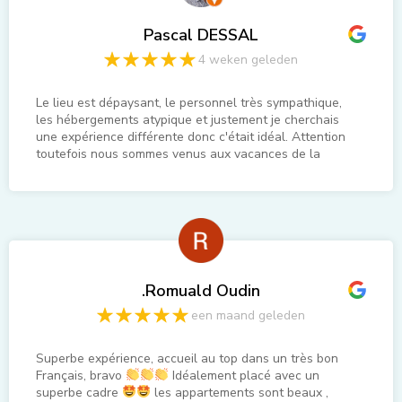
Pascal DESSAL
4 weken geleden
Le lieu est dépaysant, le personnel très sympathique,
les hébergements atypique et justement je cherchais
une expérience différente donc c'était idéal. Attention
toutefois nous sommes venus aux vacances de la
Toussaint et ce n'est pas le meilleur moment. J'aimerais
revenir au printemps ou en été ce sera certainement
plus agréable encore. A moins de 20 minutes de
Amsterdam et son parking RAI Europlain P4 P+R très
intéressant pour 3 tickets aller-retour en métro et le
parking pour la journée, pour seulement 11€.
.Romuald Oudin
een maand geleden
Superbe expérience, accueil au top dans un très bon
Français, bravo
Idéalement placé avec un
superbe cadre
les appartements sont beaux ,