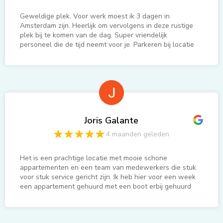
aanbieden
doe zo verder en veel succes, we
gunnen het jullie
Geweldige plek. Voor werk moest ik 3 dagen in
Amsterdam zijn. Heerlijk om vervolgens in deze rustige
plek bij te komen van de dag. Super vriendelijk
personeel die de tijd neemt voor je. Parkeren bij locatie
geen probleem. En heerlijke koffie bij de receptie. Dit is
mijn locatie to co als ik in de buurt moet werken.
Joris Galante
4 maanden geleden
Het is een prachtige locatie met mooie schone
appartementen en een team van medewerkers die stuk
voor stuk service gericht zijn. Ik heb hier voor een week
een appartement gehuurd met een boot erbij gehuurd
om een week te vissen en even lekker tot rust te
komen en dat is uiteindelijk een heerlijke rustgevende
week geworden met een aantal mooie grote snoeken