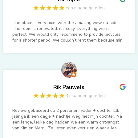
een maand geleden
The place is very nice, with the amazing view outside.
The room is renovated, it’s cosy. Everything went
perfect. We would only recommend to provide bicycles
for a shorter period. We couldn’t rent them because min
time was 3 hours.
Rik Pauwels
3 maanden geleden
Review gebaseerd op 2 personen: vader + dochter Elk
jaar ga ik een dagje + nachtje weg met mijn dochter. Na
een lange, leuke dag hadden we een warm ontvangst
van Kim en Merril. Ze lieten even kort zien waar alles
was en hoe de kamer eruit zag en wat tips gehad voor