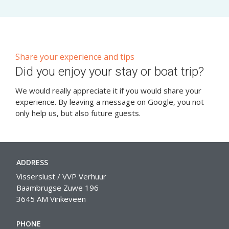
uit de vinkeveense plassen. Kortom een echte aanrader.
Share your experience and tips
Did you enjoy your stay or boat trip?
We would really appreciate it if you would share your
experience. By leaving a message on Google, you not
only help us, but also future guests.
ADDRESS
Visserslust / VVP Verhuur
Baambrugse Zuwe 196
3645 AM Vinkeveen
PHONE