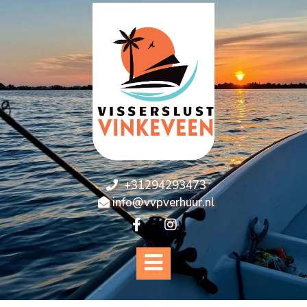
+31294293473
info@vvpverhuur.nl