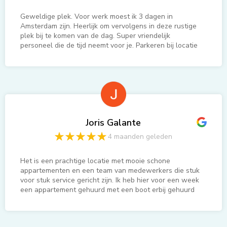
aanbieden
doe zo verder en veel succes, we
gunnen het jullie
Geweldige plek. Voor werk moest ik 3 dagen in
Amsterdam zijn. Heerlijk om vervolgens in deze rustige
plek bij te komen van de dag. Super vriendelijk
personeel die de tijd neemt voor je. Parkeren bij locatie
geen probleem. En heerlijke koffie bij de receptie. Dit is
mijn locatie to co als ik in de buurt moet werken.
Joris Galante
4 maanden geleden
Het is een prachtige locatie met mooie schone
appartementen en een team van medewerkers die stuk
voor stuk service gericht zijn. Ik heb hier voor een week
een appartement gehuurd met een boot erbij gehuurd
om een week te vissen en even lekker tot rust te
komen en dat is uiteindelijk een heerlijke rustgevende
week geworden met een aantal mooie grote snoeken