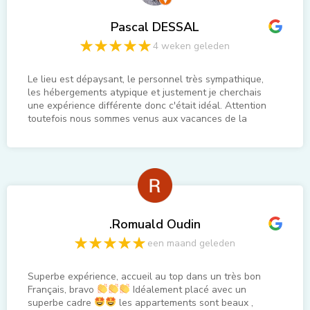
Pascal DESSAL
4 weken geleden
Le lieu est dépaysant, le personnel très sympathique,
les hébergements atypique et justement je cherchais
une expérience différente donc c'était idéal. Attention
toutefois nous sommes venus aux vacances de la
Toussaint et ce n'est pas le meilleur moment. J'aimerais
revenir au printemps ou en été ce sera certainement
plus agréable encore. A moins de 20 minutes de
Amsterdam et son parking RAI Europlain P4 P+R très
intéressant pour 3 tickets aller-retour en métro et le
parking pour la journée, pour seulement 11€.
.Romuald Oudin
een maand geleden
Superbe expérience, accueil au top dans un très bon
Français, bravo
Idéalement placé avec un
superbe cadre
les appartements sont beaux ,