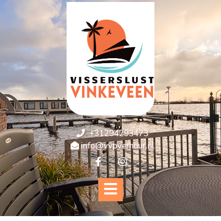
+31294293473
info@vvpverhuur.nl