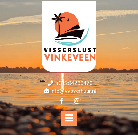
+31294293473
info@vvpverhuur.nl