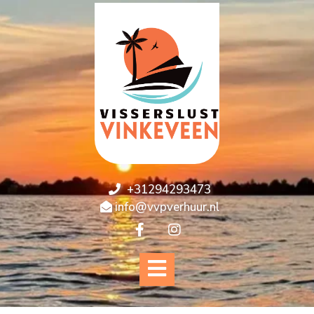
+31294293473
info@vvpverhuur.nl