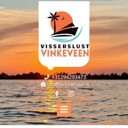
+31294293473
info@vvpverhuur.nl