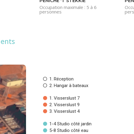
PÉNICHE 'T STEKKIE
PÉN
Occupation maximale : 5 à 6
Occu
personnes
per
ments
1. Réception
2. Hangar à bateaux
1. Visserslust 7
2. Visserslust 9
3. Visserslust 4
1-4 Studio côté jardin
5-8 Studio côté eau