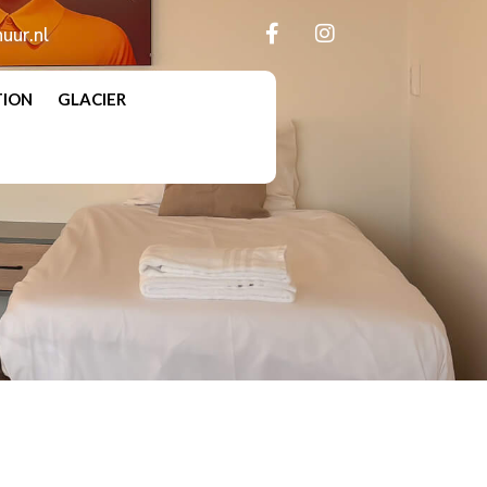
uur.nl
TION
GLACIER