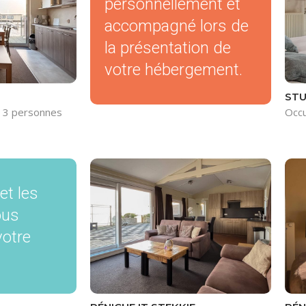
personnellement et
accompagné lors de
la présentation de
votre hébergement.
STU
: 3 personnes
Occu
 et les
ous
votre