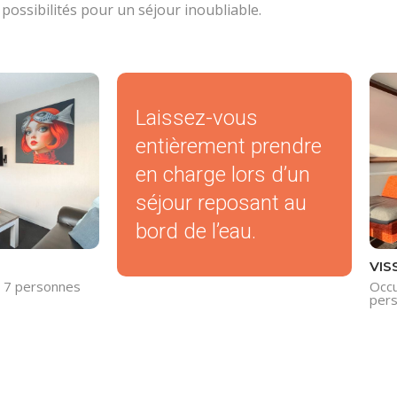
possibilités pour un séjour inoubliable.
Laissez-vous
entièrement prendre
en charge lors d’un
séjour reposant au
bord de l’eau.
VIS
: 7 personnes
Occu
per