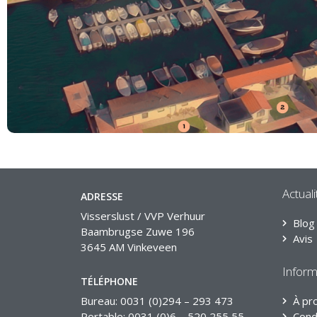
Actuali
ADRESSE
Visserslust / VVP Verhuur
Blog
Baambrugse Zuwe 196
Avis
3645 AM Vinkeveen
Inform
TÉLÉPHONE
Bureau: 0031 (0)294 – 293 473
À pr
Portable: 0031 (0)6 – 520 255 55
Cond