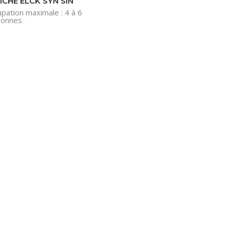
ICHE ELCK SYN SIN
pation maximale : 4 à 6
sonnes