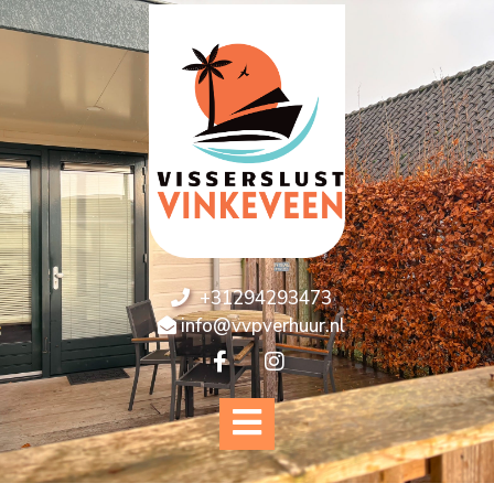
+31294293473
info@vvpverhuur.nl