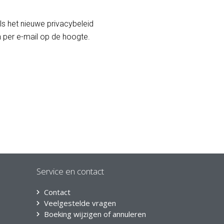
Als het nieuwe privacybeleid
 per e-mail op de hoogte.
Service en contact
Contact
Veelgestelde vragen
Boeking wijzigen of annuleren