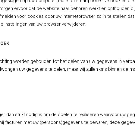
geslagen op uw computer, tablet of smartphone. De cookies die wi
orgen ervoor dat de website naar behoren werkt en onthouden bij
afmelden voor cookies door uw internetbrowser zo in te stellen d
de instellingen van uw browser verwijderen.
ZOEK
chting worden gehouden tot het delen van uw gegevens in verband
edwongen uw gegevens te delen, maar wij zullen ons binnen de m
er dan strikt nodig is om de doelen te realiseren waarvoor uw g
n wij facturen met uw (persoons)gegevens te bewaren, deze gegeve