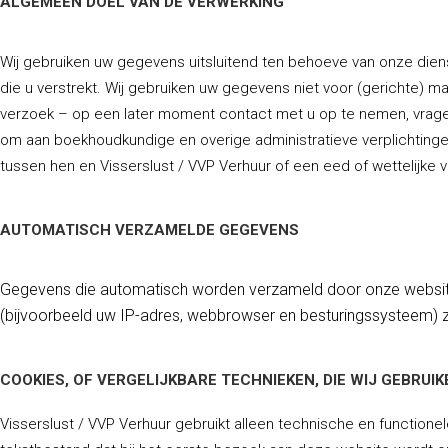
ALGEMEEN DOEL VAN DE VERWERKING
Wij gebruiken uw gegevens uitsluitend ten behoeve van onze diens
die u verstrekt. Wij gebruiken uw gegevens niet voor (gerichte)
verzoek – op een later moment contact met u op te nemen, vrage
om aan boekhoudkundige en overige administratieve verplichting
tussen hen en Visserslust / VVP Verhuur of een eed of wettelijke v
AUTOMATISCH VERZAMELDE GEGEVENS
Gegevens die automatisch worden verzameld door onze website
(bijvoorbeeld uw IP-adres, webbrowser en besturingssysteem) 
COOKIES, OF VERGELIJKBARE TECHNIEKEN, DIE WIJ GEBRUIK
Visserslust / VVP Verhuur gebruikt alleen technische en functione