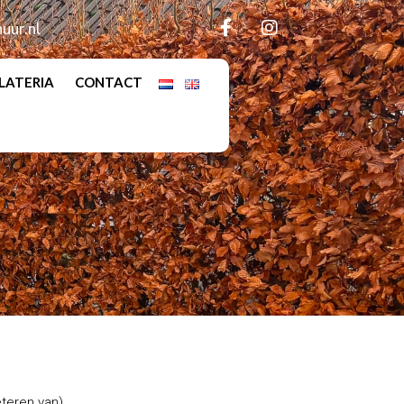
uur.nl
LATERIA
CONTACT
eteren van)