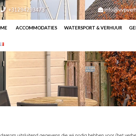
+31294293473
info@vvpverh
OME
ACCOMMODATIES
WATERSPORT & VERHUUR
GE
n daarom uitsluitend gegevens die wij nodig hebben voor (het verb