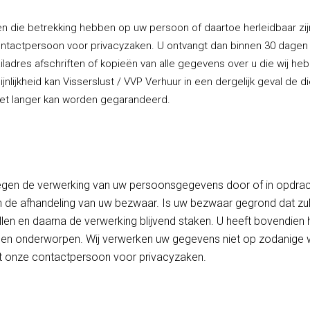
en die betrekking hebben op uw persoon of daartoe herleidbaar zijn
ontactpersoon voor privacyzaken. U ontvangt dan binnen 30 dagen
iladres afschriften of kopieën van alle gegevens over u die wij he
nlijkheid kan Visserslust / VVP Verhuur in een dergelijk geval de di
iet langer kan worden gegarandeerd.
egen de verwerking van uw persoonsgegevens door of in opdrach
n de afhandeling van uw bezwaar. Is uw bezwaar gegrond dat zull
llen en daarna de verwerking blijvend staken. U heeft bovendien 
rden onderworpen. Wij verwerken uw gegevens niet op zodanige wi
met onze contactpersoon voor privacyzaken.