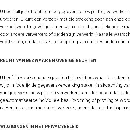
U heeft altijd het recht om de gegevens die wij (laten) verwerken 
uitvoeren. U kunt een verzoek met die strekking doen aan onze c
verzoek wordt ingewilligd sturen wij u op het bij ons bekende e-ma
door andere verwerkers of derden zijn verwerkt. Naar alle waarschij
voortzetten, omdat de veilige koppeling van databestanden dan n
RECHT VAN BEZWAAR EN OVERIGE RECHTEN
U heeft in voorkomende gevallen het recht bezwaar te maken t
wij onmiddellijk de gegevensverwerking staken in afwachting va
van gegevens die wij (laten) verwerken aan u ter beschikking ste
geautomatiseerde individuele besluitvorming of profiling te wo
is. Bent u van mening dat dit wel zo is, neem dan contact op 
WIJZIGINGEN IN HET PRIVACYBELEID