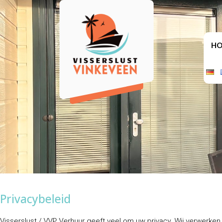
H
Privacybeleid
Visserslust / VVP Verhuur geeft veel om uw privacy. Wij verwerke