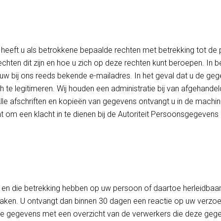
eeft u als betrokkene bepaalde rechten met betrekking tot de
hten dit zijn en hoe u zich op deze rechten kunt beroepen. In be
w bij ons reeds bekende e-mailadres. In het geval dat u de ge
ch te legitimeren. Wij houden een administratie bij van afgehande
le afschriften en kopieën van gegevens ontvangt u in de machin
cht om een klacht in te dienen bij de Autoriteit Persoonsgegevens
n en die betrekking hebben op uw persoon of daartoe herleidbaar z
ken. U ontvangt dan binnen 30 dagen een reactie op uw verzoek
alle gegevens met een overzicht van de verwerkers die deze geg