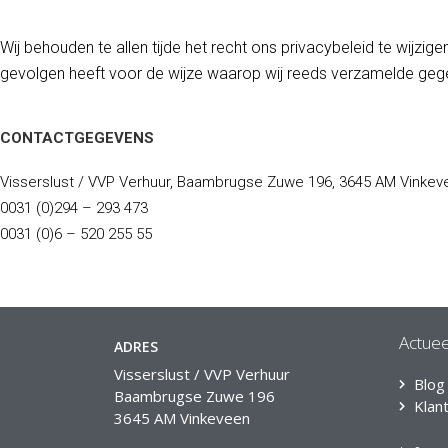
Wij behouden te allen tijde het recht ons privacybeleid te wijzig
gevolgen heeft voor de wijze waarop wij reeds verzamelde gege
CONTACTGEGEVENS
Visserslust / VVP Verhuur, Baambrugse Zuwe 196, 3645 AM Vinkev
0031 (0)294 – 293 473
0031 (0)6 – 520 255 55
Actuee
ADRES
Visserslust / VVP Verhuur
Blog
Baambrugse Zuwe 196
Klan
3645 AM Vinkeveen