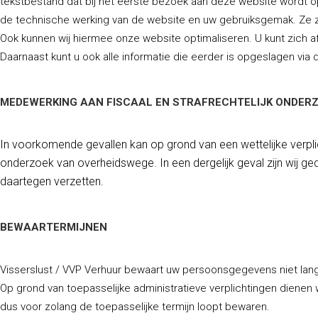
tekstbestand dat bij het eerste bezoek aan deze website wordt op
de technische werking van de website en uw gebruiksgemak. Ze z
Ook kunnen wij hiermee onze website optimaliseren. U kunt zich 
Daarnaast kunt u ook alle informatie die eerder is opgeslagen via 
MEDEWERKING AAN FISCAAL EN STRAFRECHTELIJK ONDER
In voorkomende gevallen kan op grond van een wettelijke verpli
onderzoek van overheidswege. In een dergelijk geval zijn wij g
daartegen verzetten.
BEWAARTERMIJNEN
Visserslust / VVP Verhuur bewaart uw persoonsgegevens niet lang
Op grond van toepasselijke administratieve verplichtingen diene
dus voor zolang de toepasselijke termijn loopt bewaren.