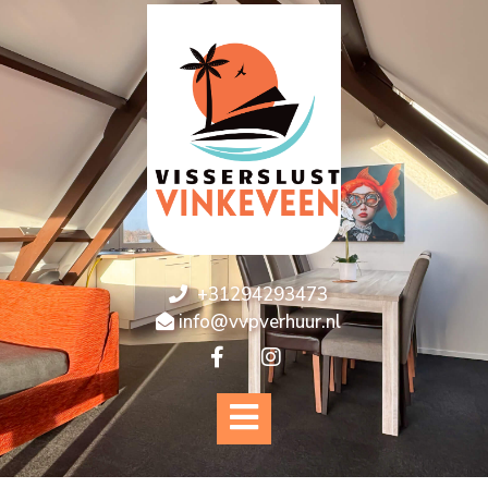
+31294293473
info@vvpverhuur.nl