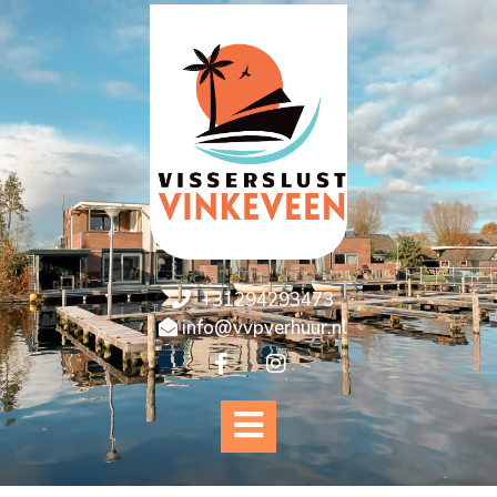
+31294293473
info@vvpverhuur.nl