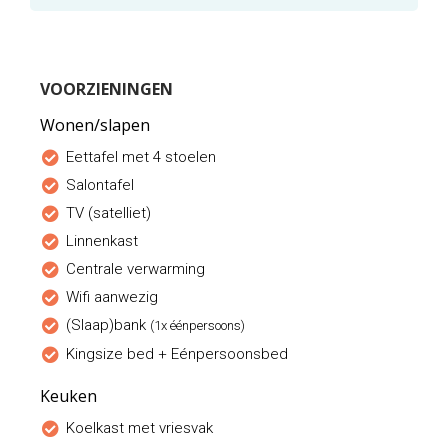
VOORZIENINGEN
Wonen/slapen
Eettafel met 4 stoelen
Salontafel
TV (satelliet)
Linnenkast
Centrale verwarming
Wifi aanwezig
(Slaap)bank
(1x éénpersoons)
Kingsize bed + Eénpersoonsbed
Keuken
Koelkast met vriesvak