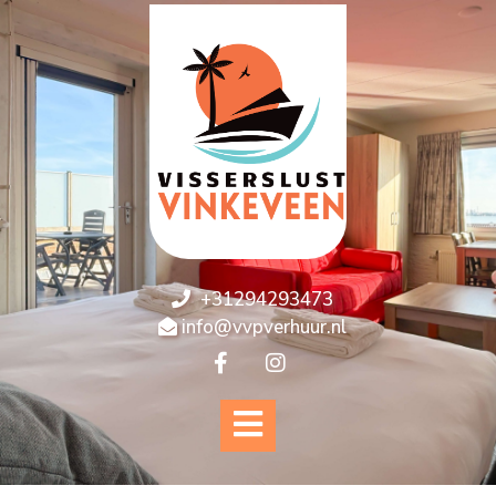
+31294293473
info@vvpverhuur.nl