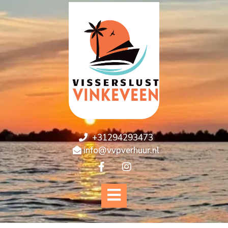
+31294293473
info@vvpverhuur.nl