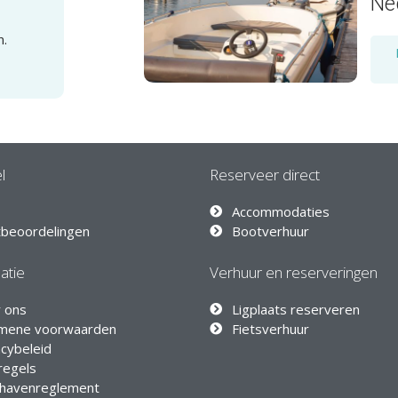
Ne
n.
l
Reserveer direct
Accommodaties
tbeoordelingen
Bootverhuur
atie
Verhuur en reserveringen
 ons
Ligplaats reserveren
mene voorwaarden
Fietsverhuur
acybeleid
regels
thavenreglement