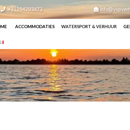
+31294293473
info@vvpverh
OME
ACCOMMODATIES
WATERSPORT & VERHUUR
GE