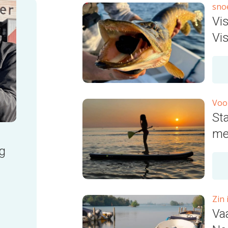
sno
Vis
Vi
Voo
St
me
g
Zin
Va