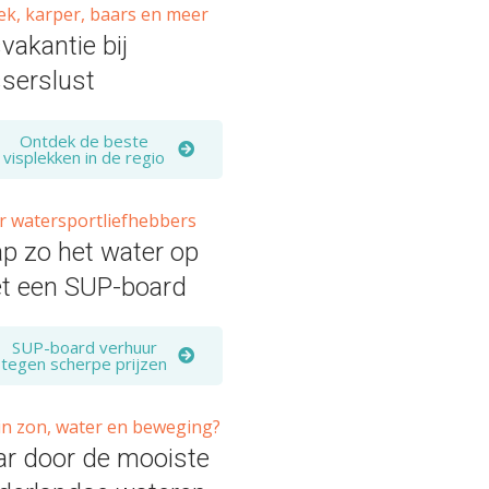
ek, karper, baars en meer
vakantie bij
sserslust
Ontdek de beste
visplekken in de regio
r watersportliefhebbers
ap zo het water op
t een SUP-board
SUP-board verhuur
tegen scherpe prijzen
 in zon, water en beweging?
ar door de mooiste