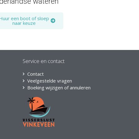
derlandse wateren
Huur een boot of sloep
naar keuze
Service en contact
Contact
Veelgestelde vragen
Boeking wijzigen of annuleren