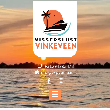
+31294293473
info@vvpverhuur.nl