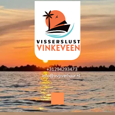
+31294293473
info@vvpverhuur.nl