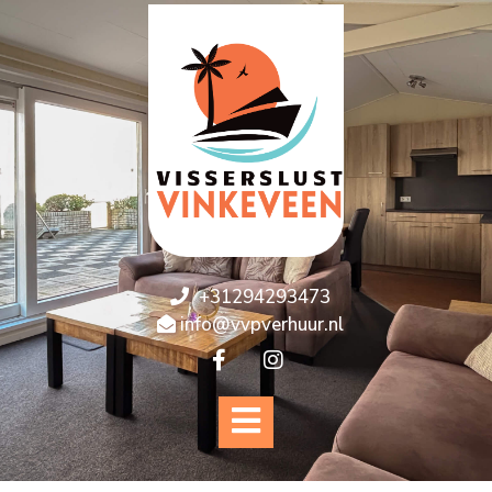
+31294293473
info@vvpverhuur.nl