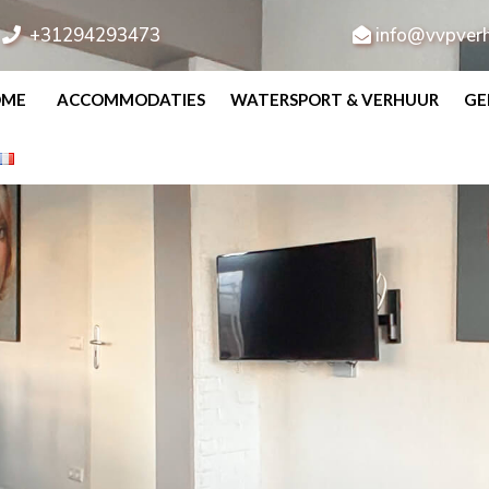
+31294293473
info@vvpverh
OME
ACCOMMODATIES
WATERSPORT & VERHUUR
GE