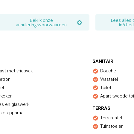
Bekijk onze
Lees alles 
annuleringsvoorwaarden
in/chec
SANITAIR
ast met vriesvak
Douche
etron
Wastafel
el
Toilet
rkoker
Apart tweede toi
es en glaswerk
TERRAS
ezetapparaat
Terrastafel
Tuinstoelen