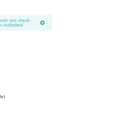
over ons check-
k-outbeleid
let