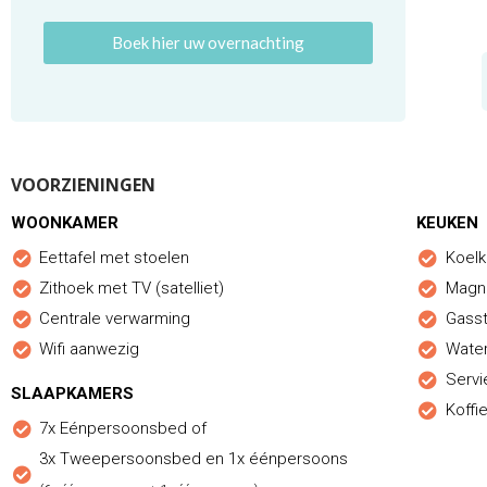
Boek hier uw overnachting
VOORZIENINGEN
WOONKAMER
KEUKEN
Eettafel met stoelen
Koelk
Zithoek met TV (satelliet)
Magn
Centrale verwarming
Gasst
Wifi aanwezig
Wate
Servi
SLAAPKAMERS
Koffi
7x Eénpersoonsbed of
3x Tweepersoonsbed en 1x éénpersoons