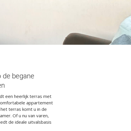
p de begane
en
t een heerlijk terras met
t comfortabele appartement
het terras komt u in de
amer. Of u nu van varen,
edt de ideale uitvalsbasis