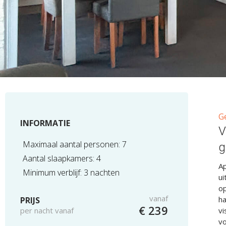
G
INFORMATIE
V
Maximaal aantal personen: 7
g
Aantal slaapkamers: 4
A
Minimum verblijf: 3 nachten
ui
op
vanaf
ha
PRIJS
€ 239
per nacht vanaf
vi
vo