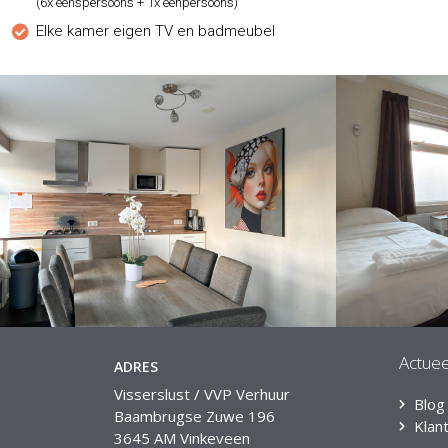
(6x éénspersoons + 1x éénpersoons)
Elke kamer eigen TV en badmeubel
Actuee
ADRES
Visserslust / VVP Verhuur
Blog
Baambrugse Zuwe 196
Klan
3645 AM Vinkeveen