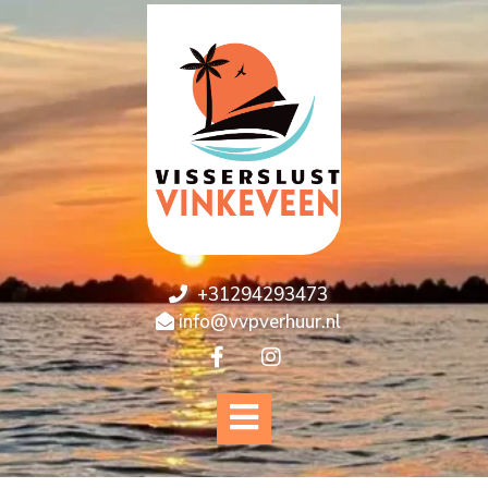
+31294293473
info@vvpverhuur.nl