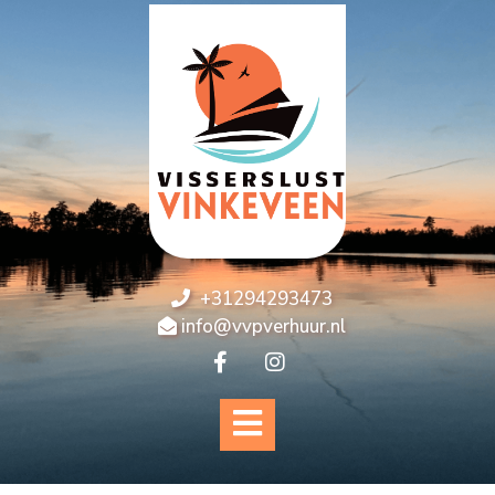
+31294293473
info@vvpverhuur.nl