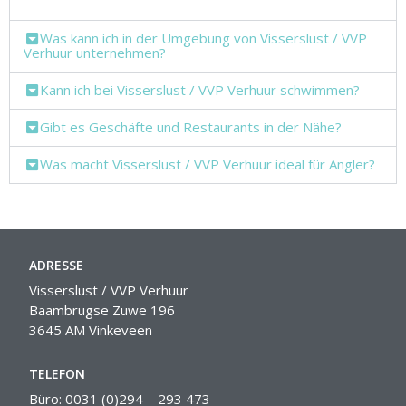
Was kann ich in der Umgebung von Visserslust / VVP
Verhuur unternehmen?
Kann ich bei Visserslust / VVP Verhuur schwimmen?
Gibt es Geschäfte und Restaurants in der Nähe?
Was macht Visserslust / VVP Verhuur ideal für Angler?
ADRESSE
Visserslust / VVP Verhuur
Baambrugse Zuwe 196
3645 AM Vinkeveen
TELEFON
Büro: 0031 (0)294 – 293 473