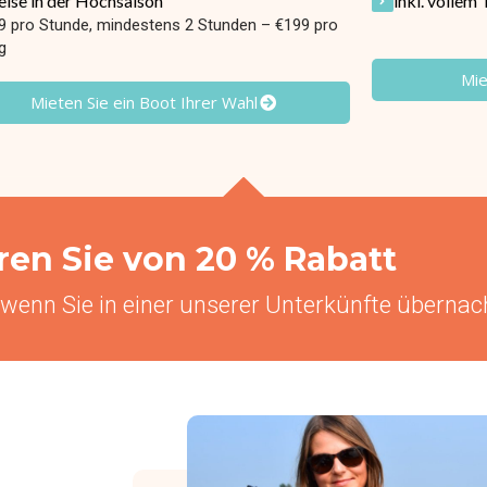
eise in der Hochsaison
inkl. vollem
9 pro Stunde, mindestens 2 Stunden – €199 pro
g
Mie
Mieten Sie ein Boot Ihrer Wahl
eren Sie von 20 % Rabatt
 wenn Sie in einer unserer Unterkünfte übernac