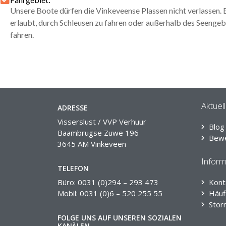
Unsere Boote dürfen die Vinkeveense Plassen nicht verlassen. Es
erlaubt, durch Schleusen zu fahren oder außerhalb des Seengeb
fahren.
Aktuel
ADRESSE
Visserslust / VVP Verhuur
Blog
Baambrugse Zuwe 196
Bew
3645 AM Vinkeveen
Inform
TELEFON
Büro: 0031 (0)294 – 293 473
Kont
Mobil: 0031 (0)6 – 520 255 55
Häuf
Stor
FOLGE UNS AUF UNSEREN SOZIALEN
KANÄLEN.