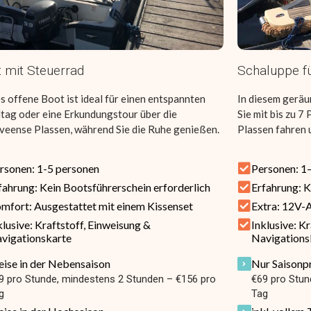
 mit Steuerrad
Schaluppe f
s offene Boot ist ideal für einen entspannten
In diesem gerä
tag oder eine Erkundungstour über die
Sie mit bis zu 
veense Plassen, während Sie die Ruhe genießen.
Plassen fahren
rsonen: 1-5 personen
Personen: 1
fahrung: Kein Bootsführerschein erforderlich
Erfahrung: K
mfort: Ausgestattet mit einem Kissenset
Extra: 12V-A
klusive: Kraftstoff, Einweisung &
Inklusive: K
vigationskarte
Navigations
eise in der Nebensaison
Nur Saisonp
9 pro Stunde, mindestens 2 Stunden – €156 pro
€69 pro Stun
g
Tag