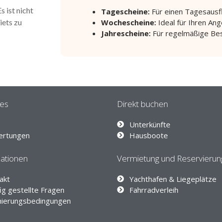
 ist nicht
Tagescheine:
Für einen Tagesausf
iets zu
Wochescheine:
Ideal für Ihren Ang
Jahrescheine:
Für regelmäßige Bes
les
Direkt buchen
Unterkünfte
ertungen
Hausboote
ationen
Vermietung und Reservieru
akt
Yachthafen & Liegeplätze
ig gestellte Fragen
Fahrradverleih
nierungsbedingungen