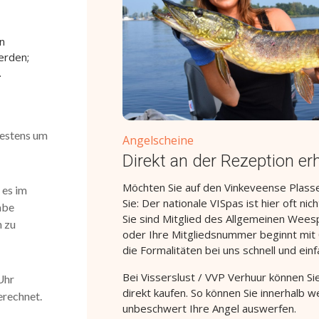
n
erden;
.
testens um
Angelscheine
Direkt an der Rezeption erh
Möchten Sie auf den Vinkeveense Plasse
 es im
Sie: Der nationale VISpas ist hier oft nic
abe
Sie sind Mitglied des Allgemeinen Wee
n zu
oder Ihre Mitgliedsnummer beginnt mit 
die Formalitäten bei uns schnell und einf
Bei Visserslust / VVP Verhuur können S
Uhr
direkt kaufen. So können Sie innerhalb w
erechnet.
unbeschwert Ihre Angel auswerfen.