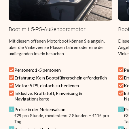
Boot mit 5-PS-Außenbordmotor
Boot
Mit diesem offenen Motorboot können Sie angeln,
Diese
über die Vinkeveense Plassen fahren oder eine der
Angel
umliegenden Inseln besuchen.
Vinke
Personen: 1-5 personen
Pe
Erfahrung: Kein Bootsführerschein erforderlich
Er
Motor: 5 PS, einfach zu bedienen
Ko
Inklusive: Kraftstoff, Einweisung &
In
Navigationskarte
Na
Preise in der Nebensaison
Pr
€29 pro Stunde, mindestens 2 Stunden – €116 pro
€3
Tag
Ta