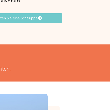
 Tank + Karte
ten Sie eine Schaluppe
hten.