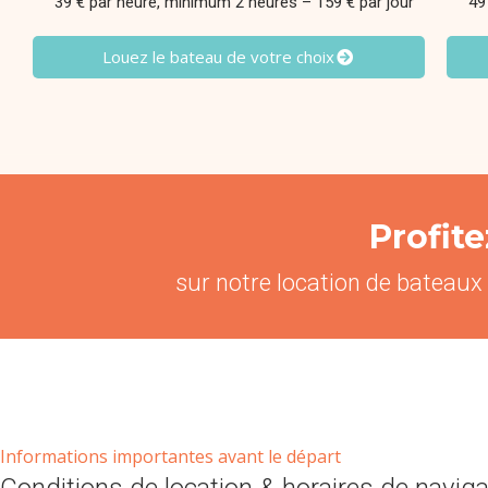
39 € par heure, minimum 2 heures – 159 € par jour
49
Louez le bateau de votre choix
Profit
sur notre location de bateaux
Informations importantes avant le départ
Conditions de location & horaires de naviga