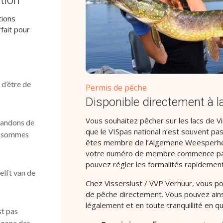
tions
fait pour
 d’être de
Permis de pêche
Disponible directement à l
Vous souhaitez pêcher sur les lacs de V
mandons de
que le VISpas national n’est souvent pas 
us sommes
êtes membre de l’Algemene Weesperhe
votre numéro de membre commence pa
pouvez régler les formalités rapidement
elft van de
Chez Visserslust / VVP Verhuur, vous p
de pêche directement. Vous pouvez ainsi
légalement et en toute tranquillité en 
st pas
a zone des