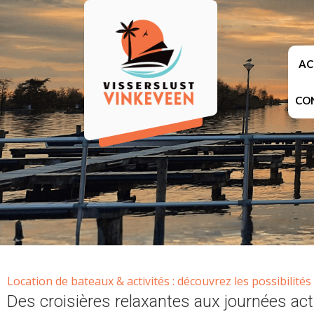
AC
CO
Location de bateaux & activités : découvrez les possibilités
Des croisières relaxantes aux journées acti