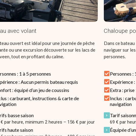
au avec volant
Chaloupe po
teau ouvert est idéal pour une journée de pêche
Dans ce bateau 
ante ou une excursion découverte sur les lacs de
naviguer sur les
veen, tout en profitant du calme.
personnes.
rsonnes : 1 à 5 personnes
Personnes : 
périence : Aucun permis bateau requis
Expérience :
nfort : équipé d’un jeu de coussins
Extra : pris
clus : carburant, instructions & carte de
Inclus : carb
vigation
navigation
rifs basse saison
Tarif saison
 € par heure, minimum 2 heures – 156 € par jour
69 € par heu
rifs haute saison
Équipée d’un