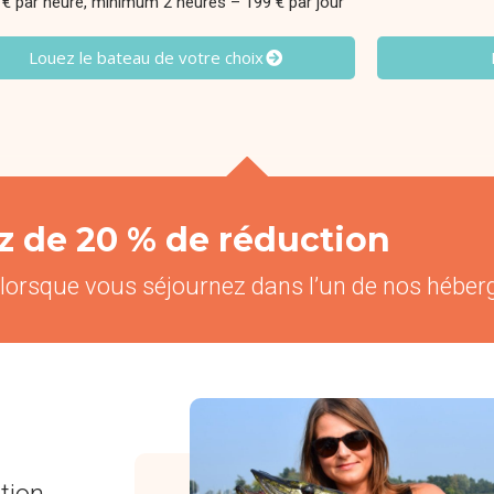
 € par heure, minimum 2 heures – 199 € par jour
Louez le bateau de votre choix
ez de 20 % de réduction
 lorsque vous séjournez dans l’un de nos hébe
tion