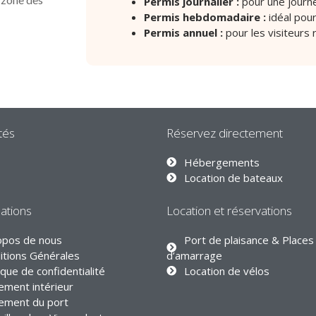
Permis journalier :
pour une journ
Permis hebdomadaire :
idéal pou
Permis annuel :
pour les visiteurs r
tés
Réservez directement
Hébergements
Location de bateaux
ations
Location et réservations
opos de nous
Port de plaisance & Places
itions Générales
d’amarrage
ique de confidentialité
Location de vélos
ement intérieur
ement du port