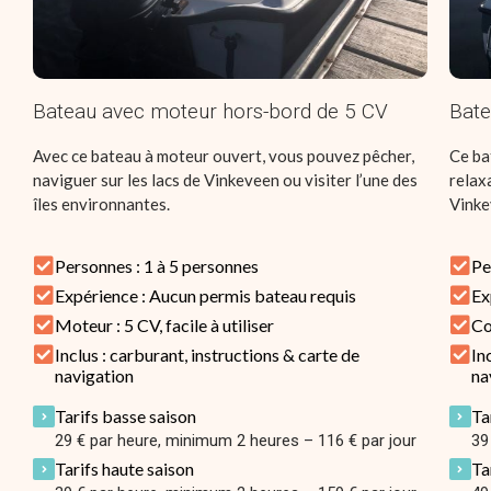
Bateau avec moteur hors-bord de 5 CV
Bate
Avec ce bateau à moteur ouvert, vous pouvez pêcher,
Ce ba
naviguer sur les lacs de Vinkeveen ou visiter l’une des
relax
îles environnantes.
Vinke
Personnes : 1 à 5 personnes
Pe
Expérience : Aucun permis bateau requis
Ex
Moteur : 5 CV, facile à utiliser
Co
Inclus : carburant, instructions & carte de
In
navigation
na
Tarifs basse saison
Ta
29 € par heure, minimum 2 heures – 116 € par jour
39
Tarifs haute saison
Ta