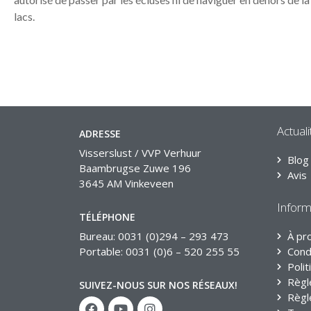
lacs.
Actuali
ADRESSE
Visserslust / VVP Verhuur
Blog
Baambrugse Zuwe 196
Avis
3645 AM Vinkeveen
Inform
TÉLÉPHONE
Bureau: 0031 (0)294 – 293 473
À pr
Portable: 0031 (0)6 – 520 255 55
Cond
Polit
Règl
SUIVEZ-NOUS SUR NOS RÉSEAUX!
Règl