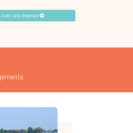
Louez une chaloupe
rgements.