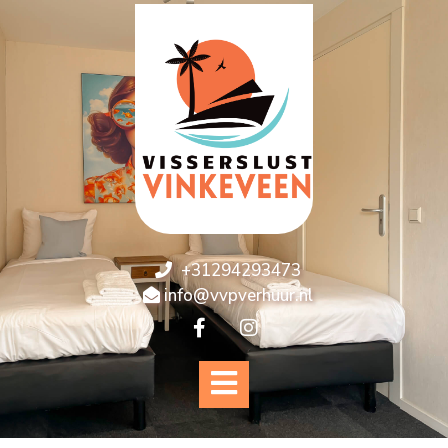
+31294293473
info@vvpverhuur.nl