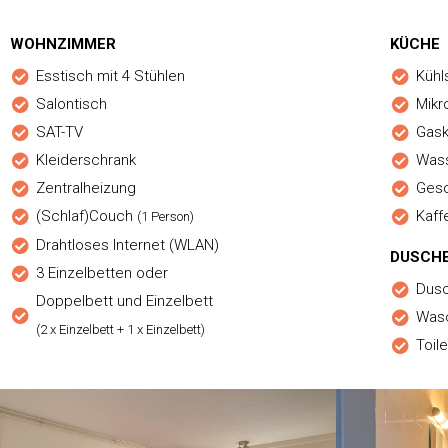
WOHNZIMMER
KÜCHE
Esstisch mit 4 Stühlen
Kühl
Salontisch
Mikr
SAT-TV
Gas
Kleiderschrank
Was
Zentralheizung
Gesc
(Schlaf)Couch
Kaff
(1 Person)
Drahtloses Internet (WLAN)
DUSCH
3 Einzelbetten oder
Dus
Doppelbett und Einzelbett
Was
(2 x Einzelbett + 1 x Einzelbett)
Toil