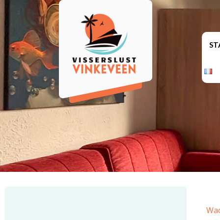
ST
Wac