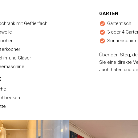
GARTEN
schrank mit Gefrierfach
Gartentisch
owelle
3 oder 4 Garte
kocher
Sonnenschirm
serkocher
Über den Steg, der
hirr und Gläser
Sie eine direkte V
eemaschine
Jachthafen und de
E
che
chbecken
ette