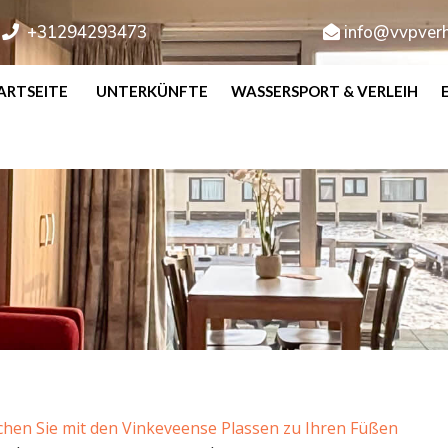
+31294293473
info@vvpverh
ARTSEITE
UNTERKÜNFTE
WASSERSPORT & VERLEIH
hen Sie mit den Vinkeveense Plassen zu Ihren Füßen