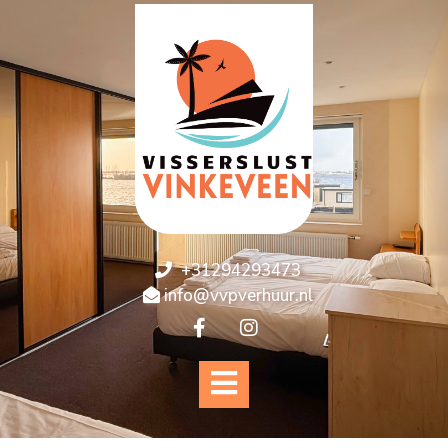
+31294293473
info@vvpverhuur.nl